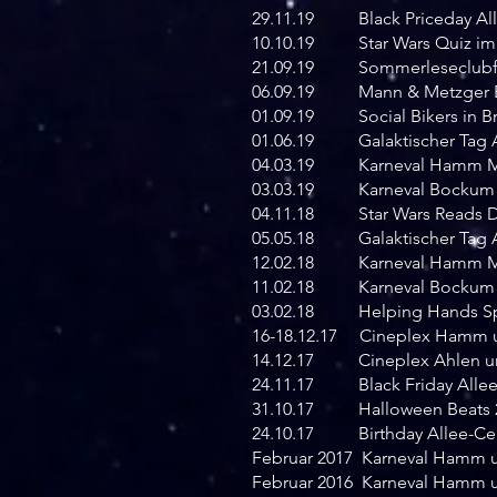
29.11.19 Black Priceday Al
10.10.19 Star Wars Quiz im
21.09.19 Sommerleseclubfe
06.09.19 Mann & Metzger Er
01.09.19 Social Bikers in Br
01.06.19 Galaktischer Tag A
04.03.19 Karneval Hamm M
03.03.19 Karneval Bockum 
04.11.18 Star Wars Reads Da
05.05.18 Galaktischer Tag A
12.02.18 Karneval Hamm M
11.02.18 Karneval Bockum 
03.02.18 Helping Hands S
16-18.12.17 Cineplex Hamm 
14.12.17 Cineplex Ahlen un
24.11.17 Black Friday Alle
31.10.17 Halloween Beats 20
24.10.17 Birthday Allee-C
Februar 2017 Karneval Hamm
Februar 2016 Karneval Hamm