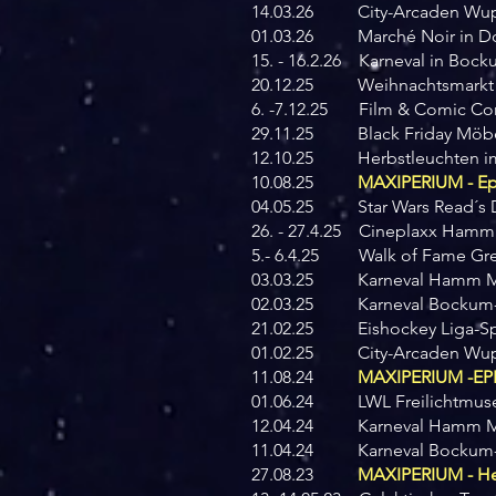
14.03.26 City-Arcaden Wup
01.03.26 Marché Noir in Do
15. - 16.2.26 Karneval in Bo
20.12.25 Weihnachtsmark
6. -7.12.25 Film & Comic Co
29.11.25 Black Friday Möbe
12.10.25 Herbstleuchten i
10.08.25
MAXIPERIUM - Epi
04.05.25 Star Wars Read´s D
26. - 27.4.25 Cineplaxx Hamm - 
5.- 6.4.25 Walk of Fame Gr
03.03.25 Karneval Hamm M
02.03.25 Karneval Bockum
21.02.25 Eishockey Liga-Sp
01.02.25 City-Arcaden Wup
11.08.24
MAXIPERIUM -EPI
01.06.24 LWL Freilichtmuse
12.04.24 Karneval Hamm M
11.04.24 Karneval Bockum
27.08.23
MAXIPERIUM - He