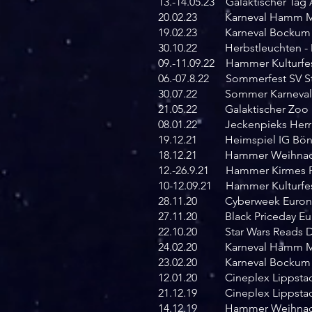
13.-14.05.23 Galaktischer Tag
20.02.23 Karneval Hamm M
19.02.23 Karneval Bockum 
30.10.22 Herbstleuchten - 
09.-11.09.22 Hammer Kulturfe
06.-07.8.22 Sommerfest SV 
30.07.22 Sommer Karneval 
21.05.22 Galaktischer Zoo 
08.01.22 Jeckenpieks Herr
19.12.21 Heimspiel IG Bö
18.12.21 Hammer Weihnach
12.-26.9.21 Hammer Kirmes Par
10-12.09.21 Hammer Kulturfe
28.11.20 Cyberweek Euron
27.11.20 Black Priceday E
22.10.20 Star Wars Reads Da
24.02.20 Karneval Hamm M
23.02.20 Karneval Bockum 
12.01.20 Cineplex Lippstadt 
21.12.19 Cineplex Lippstadt
14.12.19 Hammer Weihnach