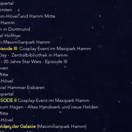
pertal
rsten
ckum-Hövel und Hamm Mitte
t Hamm
n in Dortmund
l Höffner
m Maximilianpark Hamm
sode III
Cosplay Event im Maxipark Hamm
ay - Zentralbibliothek in Hamm
20 Jahre Star Wars - Episode III
even
itte
-Hövel
iel Hammer Eisbären
pertal
SODE II
Cosplay-Event im Maxipark Hamm
um Hagen - Altes Handwerk und neue Helden
itte
-Hövel
lden der Galaxie
(Maximilianpark Hamm)