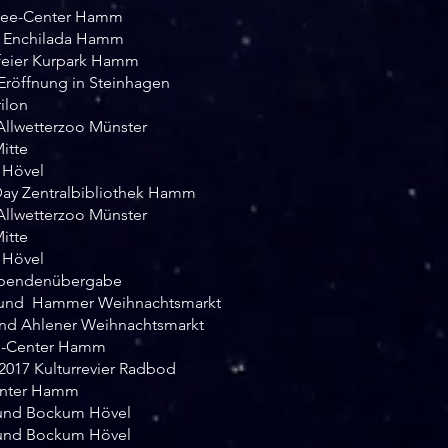
lee-Center Hamm
 Enchilada Hamm
ier Kurpark Hamm
öffnung in Steinhagen
ilon
llwetterzoo Münster
itte
Hövel
y Zentralbibliothek Hamm
llwetterzoo Münster
itte
Hövel
pendenübergabe
und Hammer Weihnachtsmarkt
d Ahlener Weihnachtsmarkt
e-Center Hamm
17 Kulturrevier Radbod
enter Hamm
 und Bockum Hövel
 und Bockum Hövel