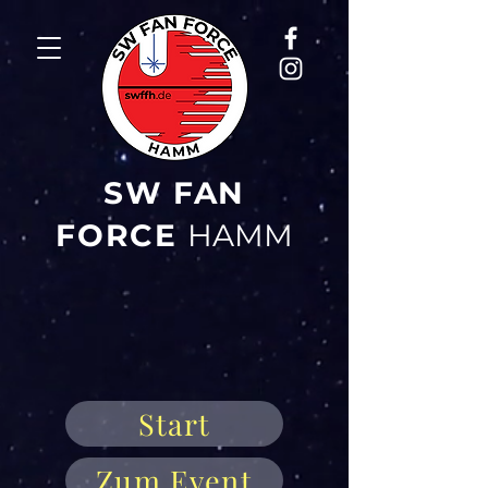
SW FAN
FORCE
HAMM
Start
Zum Event